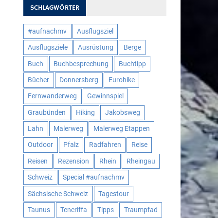
SCHLAGWÖRTER
#aufnachmv
Ausflugsziel
Ausflugsziele
Ausrüstung
Berge
Buch
Buchbesprechung
Buchtipp
Bücher
Donnersberg
Eurohike
Fernwanderweg
Gewinnspiel
Graubünden
Hiking
Jakobsweg
Lahn
Malerweg
Malerweg Etappen
Outdoor
Pfalz
Radfahren
Reise
Reisen
Rezension
Rhein
Rheingau
Schweiz
Special #aufnachmv
Sächsische Schweiz
Tagestour
Taunus
Teneriffa
Tipps
Traumpfad