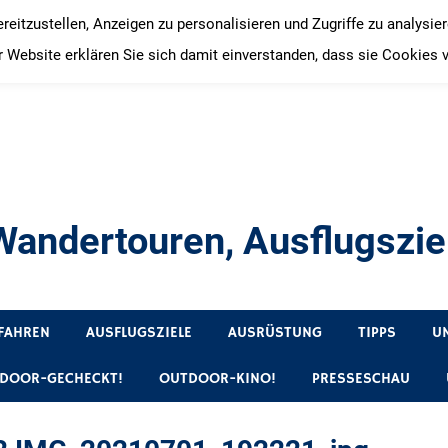
itzustellen, Anzeigen zu personalisieren und Zugriffe zu analysie
 Website erklären Sie sich damit einverstanden, dass sie Cookies 
andertouren, Ausflugsziel
, Produkttests und Buchrezensionen. Ein Blog für alle, die gern 
FAHREN
AUSFLUGSZIELE
AUSRÜSTUNG
TIPPS
U
DOOR-GECHECKT!
OUTDOOR-KINO!
PRESSESCHAU