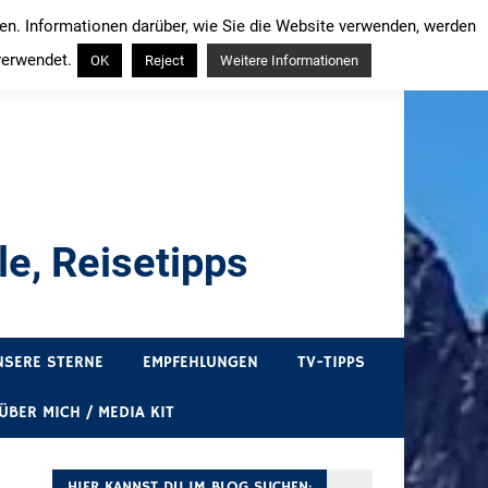
ren. Informationen darüber, wie Sie die Website verwenden, werden
verwendet.
OK
Reject
Weitere Informationen
e, Reisetipps
draußen sind. In Deutschland und überall!
NSERE STERNE
EMPFEHLUNGEN
TV-TIPPS
ÜBER MICH / MEDIA KIT
HIER KANNST DU IM BLOG SUCHEN: