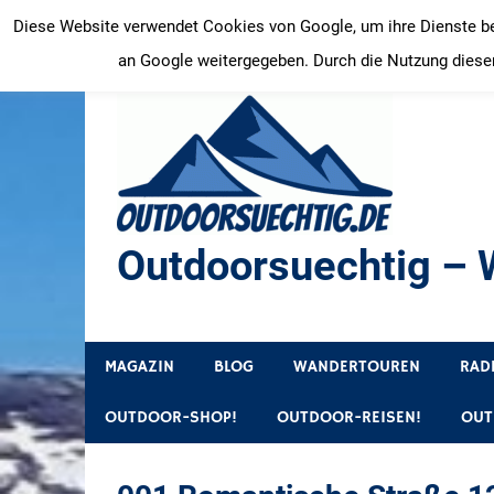
Zum
Diese Website verwendet Cookies von Google, um ihre Dienste bere
Inhalt
an Google weitergegeben. Durch die Nutzung dieser
springen
Outdoorsuechtig – W
Outdoor, Wandertouren, Ausflugsziele, Reisetipps
MAGAZIN
BLOG
WANDERTOUREN
RAD
OUTDOOR-SHOP!
OUTDOOR-REISEN!
OUT