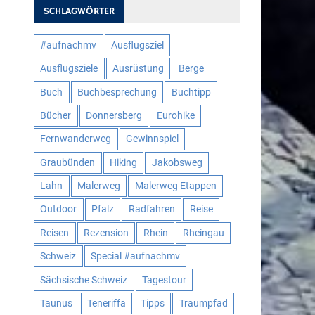
SCHLAGWÖRTER
#aufnachmv
Ausflugsziel
Ausflugsziele
Ausrüstung
Berge
Buch
Buchbesprechung
Buchtipp
Bücher
Donnersberg
Eurohike
Fernwanderweg
Gewinnspiel
Graubünden
Hiking
Jakobsweg
Lahn
Malerweg
Malerweg Etappen
Outdoor
Pfalz
Radfahren
Reise
Reisen
Rezension
Rhein
Rheingau
Schweiz
Special #aufnachmv
Sächsische Schweiz
Tagestour
Taunus
Teneriffa
Tipps
Traumpfad