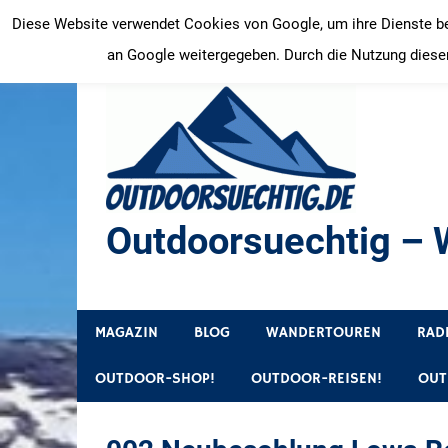
Zum
Diese Website verwendet Cookies von Google, um ihre Dienste bere
Inhalt
an Google weitergegeben. Durch die Nutzung dieser
springen
Outdoorsuechtig – W
Outdoor, Wandertouren, Ausflugsziele, Reisetipps
MAGAZIN
BLOG
WANDERTOUREN
RAD
OUTDOOR-SHOP!
OUTDOOR-REISEN!
OUT