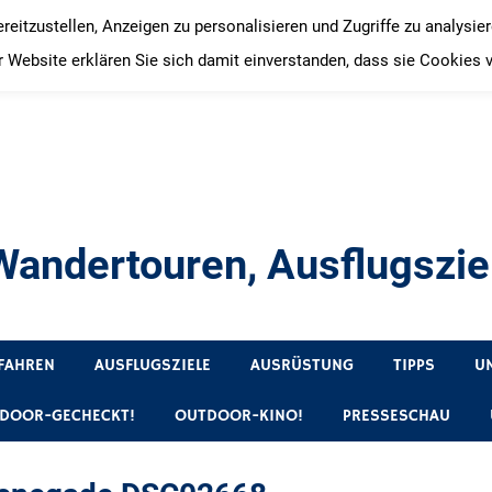
itzustellen, Anzeigen zu personalisieren und Zugriffe zu analysie
 Website erklären Sie sich damit einverstanden, dass sie Cookies 
andertouren, Ausflugsziel
, Produkttests und Buchrezensionen. Ein Blog für alle, die gern 
FAHREN
AUSFLUGSZIELE
AUSRÜSTUNG
TIPPS
U
DOOR-GECHECKT!
OUTDOOR-KINO!
PRESSESCHAU