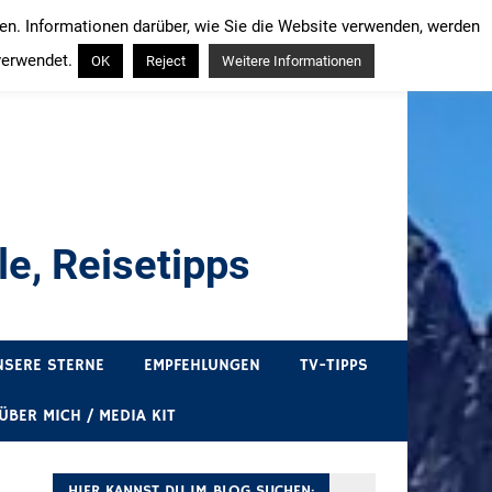
ren. Informationen darüber, wie Sie die Website verwenden, werden
verwendet.
OK
Reject
Weitere Informationen
e, Reisetipps
draußen sind. In Deutschland und überall!
NSERE STERNE
EMPFEHLUNGEN
TV-TIPPS
ÜBER MICH / MEDIA KIT
HIER KANNST DU IM BLOG SUCHEN: