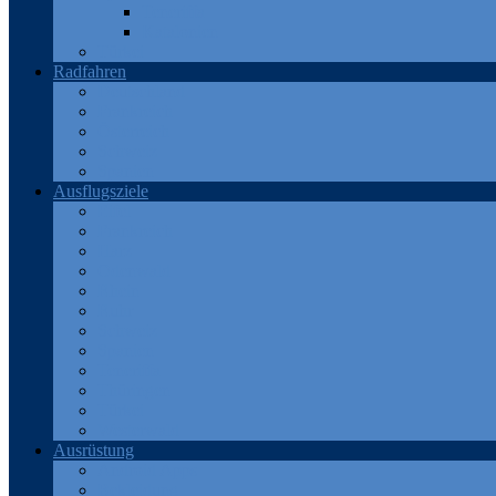
Teneriffa
Katalonien
Türkei
Radfahren
Deutschland
Frankreich
Österreich
Schweiz
Spanien
Ausflugsziele
Eifel
Frankreich
Harz
Odenwald
Rhein
Ruhr
Schweiz
Spanien
Teneriffa
Thüringen
Türkei
Westerwald
Ausrüstung
Android Apps
Bekleidung