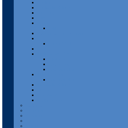
Franken
Fränkische Schweiz
Hamburg
Harz
Hessen
Lahn
Mecklenburg-Vorpommern
Pfalz
Pfälzer Wald
Rheingau
Rhein-Mosel-Eifel
Rheinsteig
Traumpfade
Traumschleifen
Saar-Hunsrück
Traumschleifen
Sächsische Schweiz
Taunus
Westerwald
Solling-Vogler
Luxemburg
Österreich
Rumänien
Schweiz
Spanien