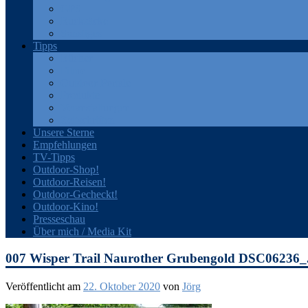
GPS
Rucksäcke
Sonstiges
Tipps
Bücher
Filme
Outdoor-Portale
Produkte
Veranstaltungen
Zeitschriften
Unsere Sterne
Empfehlungen
TV-Tipps
Outdoor-Shop!
Outdoor-Reisen!
Outdoor-Gecheckt!
Outdoor-Kino!
Presseschau
Über mich / Media Kit
007 Wisper Trail Naurother Grubengold DSC06236
Veröffentlicht am
22. Oktober 2020
von
Jörg