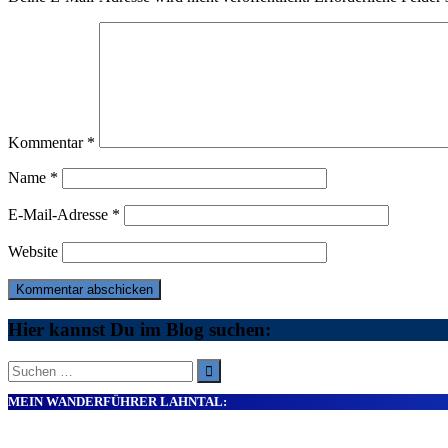
Kommentar
*
Name
*
E-Mail-Adresse
*
Website
Hier kannst Du im Blog suchen:
Suche
nach:
MEIN WANDERFÜHRER LAHNTAL: