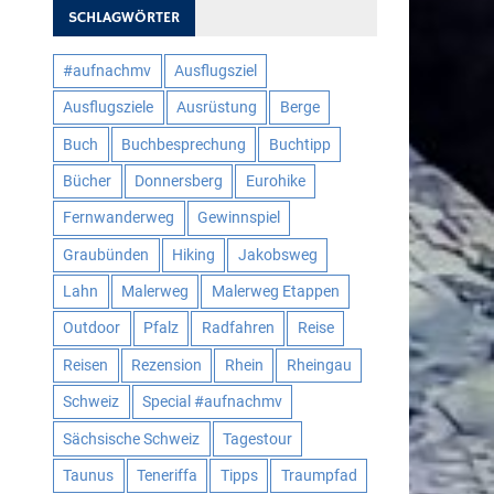
SCHLAGWÖRTER
#aufnachmv
Ausflugsziel
Ausflugsziele
Ausrüstung
Berge
Buch
Buchbesprechung
Buchtipp
Bücher
Donnersberg
Eurohike
Fernwanderweg
Gewinnspiel
Graubünden
Hiking
Jakobsweg
Lahn
Malerweg
Malerweg Etappen
Outdoor
Pfalz
Radfahren
Reise
Reisen
Rezension
Rhein
Rheingau
Schweiz
Special #aufnachmv
Sächsische Schweiz
Tagestour
Taunus
Teneriffa
Tipps
Traumpfad