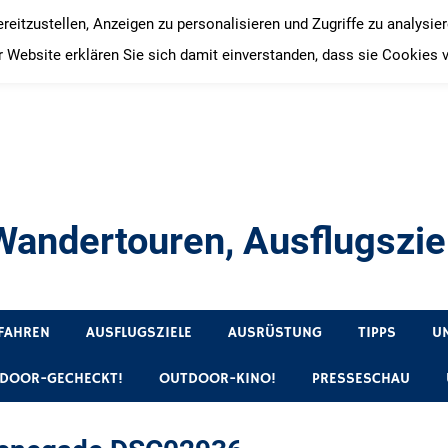
itzustellen, Anzeigen zu personalisieren und Zugriffe zu analysie
 Website erklären Sie sich damit einverstanden, dass sie Cookies 
andertouren, Ausflugsziel
, Produkttests und Buchrezensionen. Ein Blog für alle, die gern 
FAHREN
AUSFLUGSZIELE
AUSRÜSTUNG
TIPPS
U
DOOR-GECHECKT!
OUTDOOR-KINO!
PRESSESCHAU