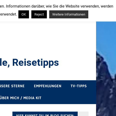
ren. Informationen darüber, wie Sie die Website verwenden, werden
verwendet.
OK
Reject
Weitere Informationen
e, Reisetipps
draußen sind. In Deutschland und überall!
NSERE STERNE
EMPFEHLUNGEN
TV-TIPPS
ÜBER MICH / MEDIA KIT
HIER KANNST DU IM BLOG SUCHEN: