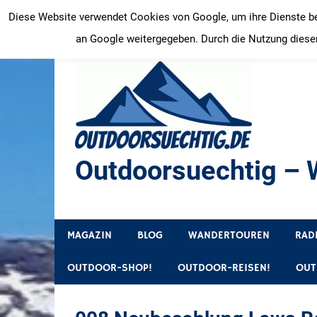
Zum
Diese Website verwendet Cookies von Google, um ihre Dienste bere
Inhalt
an Google weitergegeben. Durch die Nutzung dieser
springen
Outdoorsuechtig – W
Outdoor, Wandertouren, Ausflugsziele, Reisetipps
MAGAZIN
BLOG
WANDERTOUREN
RAD
OUTDOOR-SHOP!
OUTDOOR-REISEN!
OUT