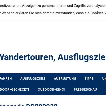
itzustellen, Anzeigen zu personalisieren und Zugriffe zu analysie
 Website erklären Sie sich damit einverstanden, dass sie Cookies 
andertouren, Ausflugsziel
, Produkttests und Buchrezensionen. Ein Blog für alle, die gern 
FAHREN
AUSFLUGSZIELE
AUSRÜSTUNG
TIPPS
U
DOOR-GECHECKT!
OUTDOOR-KINO!
PRESSESCHAU