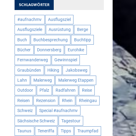
SCHLAGWÖRTER
#aufnachmv
Ausflugsziel
Ausflugsziele
Ausrüstung
Berge
Buch
Buchbesprechung
Buchtipp
Bücher
Donnersberg
Eurohike
Fernwanderweg
Gewinnspiel
Graubünden
Hiking
Jakobsweg
Lahn
Malerweg
Malerweg Etappen
Outdoor
Pfalz
Radfahren
Reise
Reisen
Rezension
Rhein
Rheingau
Schweiz
Special #aufnachmv
Sächsische Schweiz
Tagestour
Taunus
Teneriffa
Tipps
Traumpfad