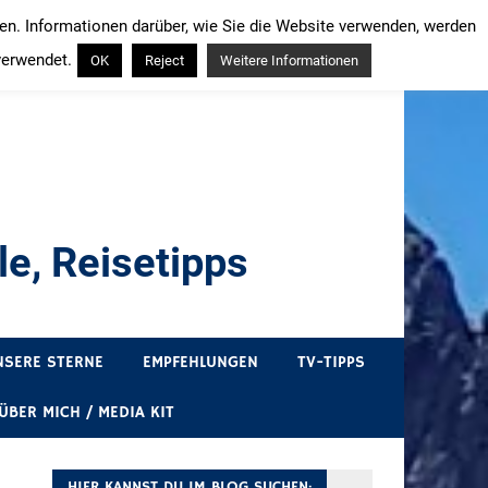
ren. Informationen darüber, wie Sie die Website verwenden, werden
verwendet.
OK
Reject
Weitere Informationen
e, Reisetipps
draußen sind. In Deutschland und überall!
NSERE STERNE
EMPFEHLUNGEN
TV-TIPPS
ÜBER MICH / MEDIA KIT
HIER KANNST DU IM BLOG SUCHEN: