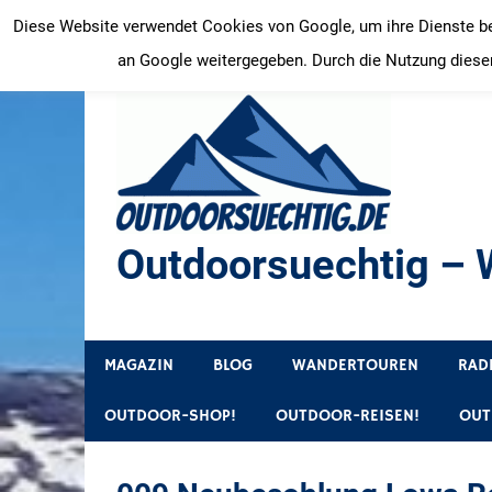
Zum
Diese Website verwendet Cookies von Google, um ihre Dienste bere
Inhalt
an Google weitergegeben. Durch die Nutzung dieser
springen
Outdoorsuechtig – W
Outdoor, Wandertouren, Ausflugsziele, Reisetipps
MAGAZIN
BLOG
WANDERTOUREN
RAD
OUTDOOR-SHOP!
OUTDOOR-REISEN!
OUT