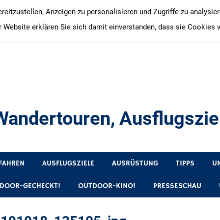
itzustellen, Anzeigen zu personalisieren und Zugriffe zu analysie
 Website erklären Sie sich damit einverstanden, dass sie Cookies 
andertouren, Ausflugsziel
, Produkttests und Buchrezensionen. Ein Blog für alle, die gern 
FAHREN
AUSFLUGSZIELE
AUSRÜSTUNG
TIPPS
U
DOOR-GECHECKT!
OUTDOOR-KINO!
PRESSESCHAU