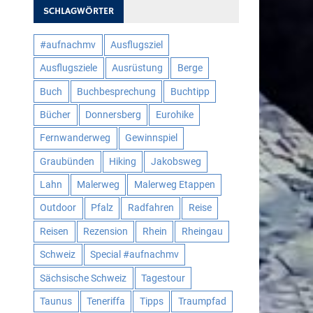
SCHLAGWÖRTER
#aufnachmv
Ausflugsziel
Ausflugsziele
Ausrüstung
Berge
Buch
Buchbesprechung
Buchtipp
Bücher
Donnersberg
Eurohike
Fernwanderweg
Gewinnspiel
Graubünden
Hiking
Jakobsweg
Lahn
Malerweg
Malerweg Etappen
Outdoor
Pfalz
Radfahren
Reise
Reisen
Rezension
Rhein
Rheingau
Schweiz
Special #aufnachmv
Sächsische Schweiz
Tagestour
Taunus
Teneriffa
Tipps
Traumpfad