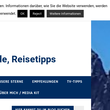
ren. Informationen darüber, wie Sie die Website verwenden, werden
verwendet.
OK
Reject
Weitere Informationen
e, Reisetipps
draußen sind. In Deutschland und überall!
NSERE STERNE
EMPFEHLUNGEN
TV-TIPPS
ÜBER MICH / MEDIA KIT
HIER KANNST DU IM BLOG SUCHEN: