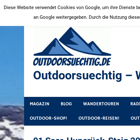
Zum
Diese Website verwendet Cookies von Google, um ihre Dienste bere
Inhalt
an Google weitergegeben. Durch die Nutzung dieser
springen
Outdoorsuechtig – W
Outdoor, Wandertouren, Ausflugsziele, Reisetipps
MAGAZIN
BLOG
WANDERTOUREN
RAD
OUTDOOR-SHOP!
OUTDOOR-REISEN!
OUT