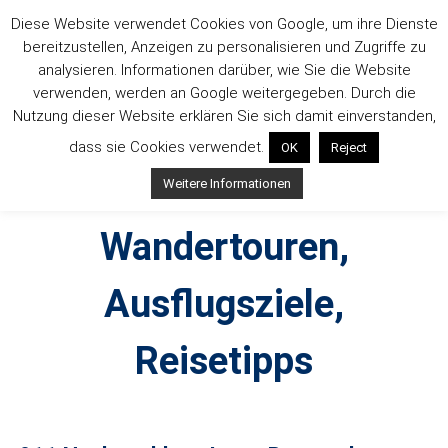
Zum
Diese Website verwendet Cookies von Google, um ihre Dienste
Inhalt
bereitzustellen, Anzeigen zu personalisieren und Zugriffe zu
springen
analysieren. Informationen darüber, wie Sie die Website
verwenden, werden an Google weitergegeben. Durch die
Nutzung dieser Website erklären Sie sich damit einverstanden,
dass sie Cookies verwendet.
OK
Reject
Outdoorsuechtig –
Weitere Informationen
Wandertouren,
Ausflugsziele,
Reisetipps
Outdoor, Wandertouren, Ausflugsziele, Reisetipps,
Produkttests und Buchrezensionen. Ein Blog für alle, die gern