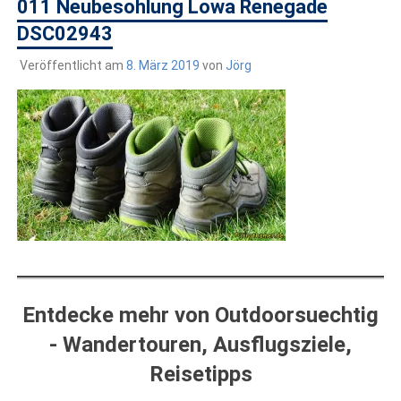
draußen sind. In Deutschland und überall!
011 Neubesohlung Lowa Renegade
DSC02943
Veröffentlicht am
8. März 2019
von
Jörg
Entdecke mehr von Outdoorsuechtig
- Wandertouren, Ausflugsziele,
Reisetipps