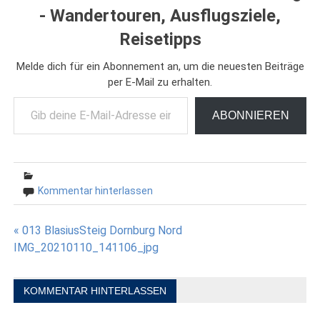
- Wandertouren, Ausflugsziele,
Reisetipps
Melde dich für ein Abonnement an, um die neuesten Beiträge
per E-Mail zu erhalten.
Gib deine E-Mail-Adresse ein ...
ABONNIEREN
Kommentar hinterlassen
Beitragsnavigation
« 013 BlasiusSteig Dornburg Nord
IMG_20210110_141106_jpg
KOMMENTAR HINTERLASSEN