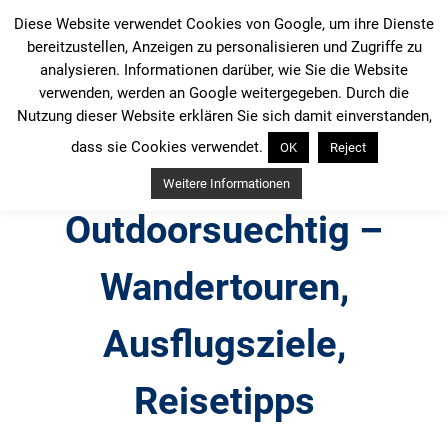
Zum
Diese Website verwendet Cookies von Google, um ihre Dienste
Inhalt
bereitzustellen, Anzeigen zu personalisieren und Zugriffe zu
springen
analysieren. Informationen darüber, wie Sie die Website
verwenden, werden an Google weitergegeben. Durch die
Nutzung dieser Website erklären Sie sich damit einverstanden,
dass sie Cookies verwendet.
OK
Reject
Weitere Informationen
Outdoorsuechtig –
Wandertouren,
Ausflugsziele,
Reisetipps
Outdoor, Wandertouren, Ausflugsziele, Reisetipps,