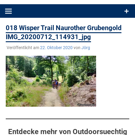
Produkttests und Buchrezensionen. Ein Blog für alle, die gern
draußen sind. In Deutschland und überall!
018 Wisper Trail Naurother Grubengold
IMG_20200712_114931_jpg
Veröffentlicht am
22. Oktober 2020
von
Jörg
Entdecke mehr von Outdoorsuechtig