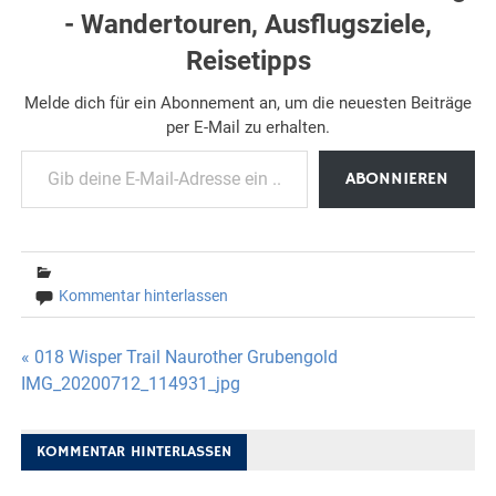
- Wandertouren, Ausflugsziele,
Reisetipps
Melde dich für ein Abonnement an, um die neuesten Beiträge
per E-Mail zu erhalten.
Gib deine E-Mail-Adresse ein ...
ABONNIEREN
Kommentar hinterlassen
Beitragsnavigation
« 018 Wisper Trail Naurother Grubengold
IMG_20200712_114931_jpg
KOMMENTAR HINTERLASSEN