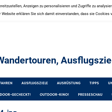
itzustellen, Anzeigen zu personalisieren und Zugriffe zu analysie
 Website erklären Sie sich damit einverstanden, dass sie Cookies 
andertouren, Ausflugsziel
, Produkttests und Buchrezensionen. Ein Blog für alle, die gern 
FAHREN
AUSFLUGSZIELE
AUSRÜSTUNG
TIPPS
U
DOOR-GECHECKT!
OUTDOOR-KINO!
PRESSESCHAU