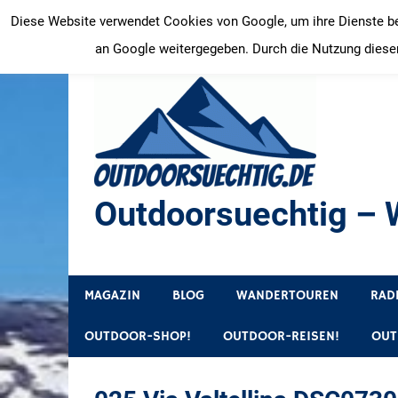
Zum
Diese Website verwendet Cookies von Google, um ihre Dienste bere
Inhalt
an Google weitergegeben. Durch die Nutzung dieser
springen
Outdoorsuechtig – W
Outdoor, Wandertouren, Ausflugsziele, Reisetipps
MAGAZIN
BLOG
WANDERTOUREN
RAD
OUTDOOR-SHOP!
OUTDOOR-REISEN!
OUT