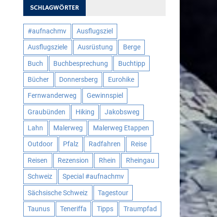
SCHLAGWÖRTER
#aufnachmv
Ausflugsziel
Ausflugsziele
Ausrüstung
Berge
Buch
Buchbesprechung
Buchtipp
Bücher
Donnersberg
Eurohike
Fernwanderweg
Gewinnspiel
Graubünden
Hiking
Jakobsweg
Lahn
Malerweg
Malerweg Etappen
Outdoor
Pfalz
Radfahren
Reise
Reisen
Rezension
Rhein
Rheingau
Schweiz
Special #aufnachmv
Sächsische Schweiz
Tagestour
Taunus
Teneriffa
Tipps
Traumpfad