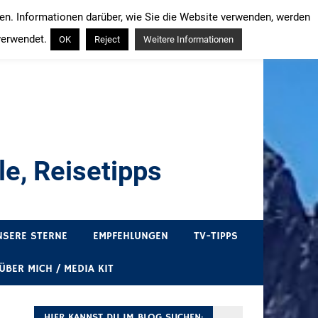
ren. Informationen darüber, wie Sie die Website verwenden, werden
verwendet.
OK
Reject
Weitere Informationen
e, Reisetipps
draußen sind. In Deutschland und überall!
NSERE STERNE
EMPFEHLUNGEN
TV-TIPPS
ÜBER MICH / MEDIA KIT
HIER KANNST DU IM BLOG SUCHEN: