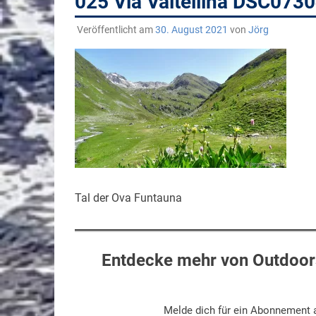
025 Via Valtellina DSC073
Veröffentlicht am
30. August 2021
von
Jörg
Tal der Ova Funtauna
Entdecke mehr von Outdoors
Melde dich für ein Abonnement a