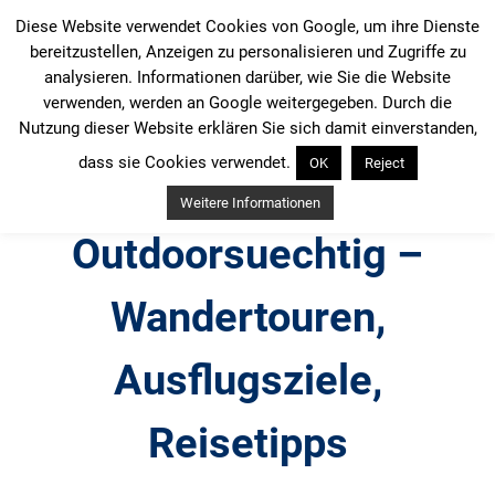
Zum
Diese Website verwendet Cookies von Google, um ihre Dienste
Inhalt
bereitzustellen, Anzeigen zu personalisieren und Zugriffe zu
springen
analysieren. Informationen darüber, wie Sie die Website
verwenden, werden an Google weitergegeben. Durch die
Nutzung dieser Website erklären Sie sich damit einverstanden,
dass sie Cookies verwendet.
OK
Reject
Weitere Informationen
Outdoorsuechtig –
Wandertouren,
Ausflugsziele,
Reisetipps
Outdoor, Wandertouren, Ausflugsziele, Reisetipps,