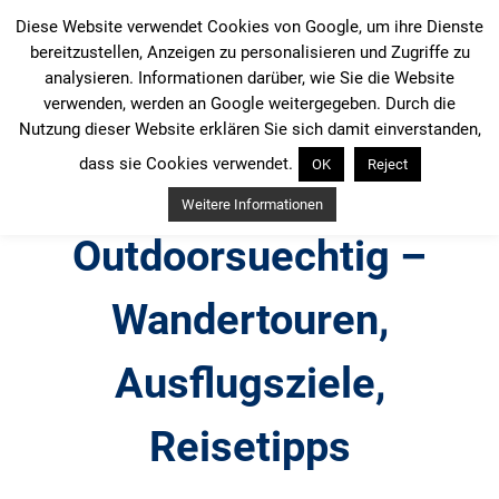
Zum
Diese Website verwendet Cookies von Google, um ihre Dienste
Inhalt
bereitzustellen, Anzeigen zu personalisieren und Zugriffe zu
springen
analysieren. Informationen darüber, wie Sie die Website
verwenden, werden an Google weitergegeben. Durch die
Nutzung dieser Website erklären Sie sich damit einverstanden,
dass sie Cookies verwendet.
OK
Reject
Weitere Informationen
Outdoorsuechtig –
Wandertouren,
Ausflugsziele,
Reisetipps
Outdoor, Wandertouren, Ausflugsziele, Reisetipps,