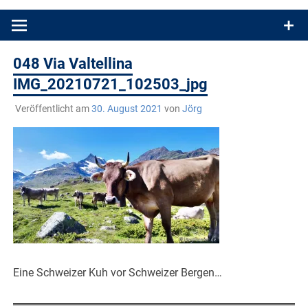
Produkttests und Buchrezensionen. Ein Blog für alle, die gern
draußen sind. In Deutschland und überall!
048 Via Valtellina
IMG_20210721_102503_jpg
Veröffentlicht am
30. August 2021
von
Jörg
Eine Schweizer Kuh vor Schweizer Bergen…