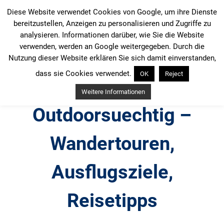
Zum
Diese Website verwendet Cookies von Google, um ihre Dienste
Inhalt
bereitzustellen, Anzeigen zu personalisieren und Zugriffe zu
springen
analysieren. Informationen darüber, wie Sie die Website
verwenden, werden an Google weitergegeben. Durch die
Nutzung dieser Website erklären Sie sich damit einverstanden,
dass sie Cookies verwendet.
OK
Reject
Weitere Informationen
Outdoorsuechtig –
Wandertouren,
Ausflugsziele,
Reisetipps
Outdoor, Wandertouren, Ausflugsziele, Reisetipps,