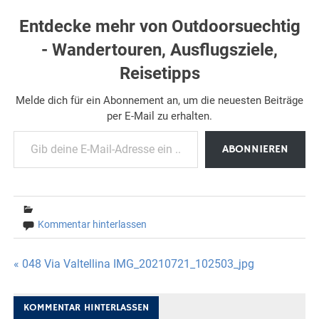
Entdecke mehr von Outdoorsuechtig
- Wandertouren, Ausflugsziele,
Reisetipps
Melde dich für ein Abonnement an, um die neuesten Beiträge
per E-Mail zu erhalten.
Gib deine E-Mail-Adresse ein ...
ABONNIEREN
Kommentar hinterlassen
Beitragsnavigation
« 048 Via Valtellina IMG_20210721_102503_jpg
KOMMENTAR HINTERLASSEN