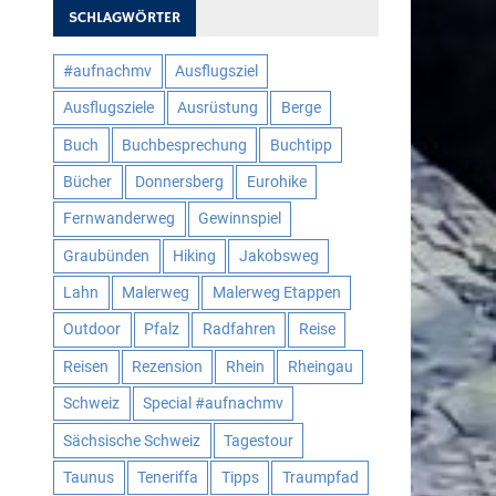
SCHLAGWÖRTER
#aufnachmv
Ausflugsziel
Ausflugsziele
Ausrüstung
Berge
Buch
Buchbesprechung
Buchtipp
Bücher
Donnersberg
Eurohike
Fernwanderweg
Gewinnspiel
Graubünden
Hiking
Jakobsweg
Lahn
Malerweg
Malerweg Etappen
Outdoor
Pfalz
Radfahren
Reise
Reisen
Rezension
Rhein
Rheingau
Schweiz
Special #aufnachmv
Sächsische Schweiz
Tagestour
Taunus
Teneriffa
Tipps
Traumpfad