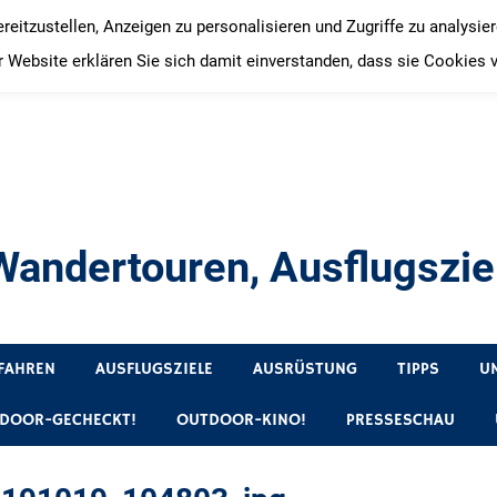
itzustellen, Anzeigen zu personalisieren und Zugriffe zu analysie
 Website erklären Sie sich damit einverstanden, dass sie Cookies 
andertouren, Ausflugsziel
, Produkttests und Buchrezensionen. Ein Blog für alle, die gern 
FAHREN
AUSFLUGSZIELE
AUSRÜSTUNG
TIPPS
U
DOOR-GECHECKT!
OUTDOOR-KINO!
PRESSESCHAU