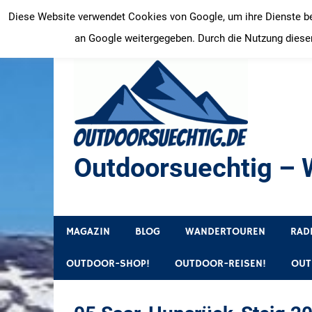
Zum
Diese Website verwendet Cookies von Google, um ihre Dienste bere
Inhalt
an Google weitergegeben. Durch die Nutzung dieser
springen
Outdoorsuechtig – W
Outdoor, Wandertouren, Ausflugsziele, Reisetipps
MAGAZIN
BLOG
WANDERTOUREN
RAD
OUTDOOR-SHOP!
OUTDOOR-REISEN!
OUT