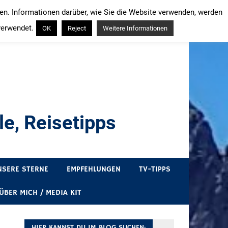
ren. Informationen darüber, wie Sie die Website verwenden, werden
verwendet.
OK
Reject
Weitere Informationen
e, Reisetipps
draußen sind. In Deutschland und überall!
NSERE STERNE
EMPFEHLUNGEN
TV-TIPPS
ÜBER MICH / MEDIA KIT
HIER KANNST DU IM BLOG SUCHEN: