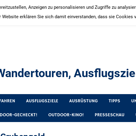
itzustellen, Anzeigen zu personalisieren und Zugriffe zu analysie
 Website erklären Sie sich damit einverstanden, dass sie Cookies 
andertouren, Ausflugsziel
, Produkttests und Buchrezensionen. Ein Blog für alle, die gern 
FAHREN
AUSFLUGSZIELE
AUSRÜSTUNG
TIPPS
U
DOOR-GECHECKT!
OUTDOOR-KINO!
PRESSESCHAU