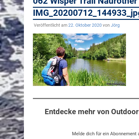
062 Wisper Trail Naurothe
IMG_20200712_144933_jp
Veröffentlicht am
22. Oktober 2020
von
Jörg
Entdecke mehr von Outdoors
Melde dich für ein Abonnement a