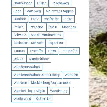
Graubünden
Hiking
Jakobsweg
Lahn
Malerweg
Malerweg Etappen
Outdoor
Pfalz
Radfahren
Reise
Reisen
Rezension
Rhein
Rheingau
Schweiz
Special #aufnachmv
Sächsische Schweiz
Tagestour
Taunus
Teneriffa
Tipps
Traumpfad
Urlaub
Wanderführer
Wandermarathon
Wandermarathon Donnersberg
Wandern
Wandern in Mecklenburg-Vorpommern
Wandertrilogie Allgäu
Wanderung
Westerwald
Österreich