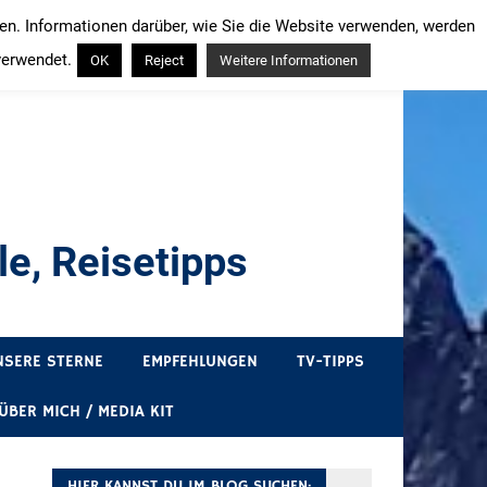
ren. Informationen darüber, wie Sie die Website verwenden, werden
verwendet.
OK
Reject
Weitere Informationen
e, Reisetipps
draußen sind. In Deutschland und überall!
NSERE STERNE
EMPFEHLUNGEN
TV-TIPPS
ÜBER MICH / MEDIA KIT
HIER KANNST DU IM BLOG SUCHEN: