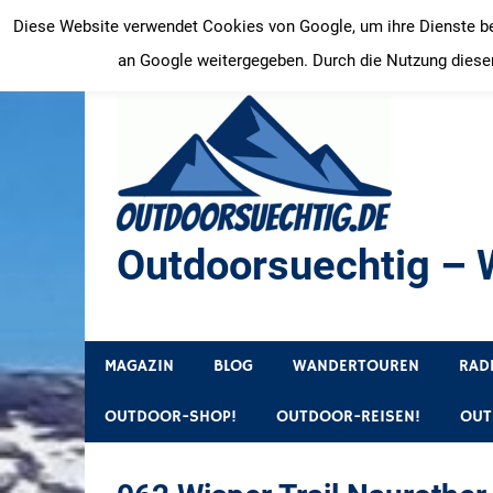
Zum
Diese Website verwendet Cookies von Google, um ihre Dienste bere
Inhalt
an Google weitergegeben. Durch die Nutzung dieser
springen
Outdoorsuechtig – W
Outdoor, Wandertouren, Ausflugsziele, Reisetipps
MAGAZIN
BLOG
WANDERTOUREN
RAD
OUTDOOR-SHOP!
OUTDOOR-REISEN!
OUT