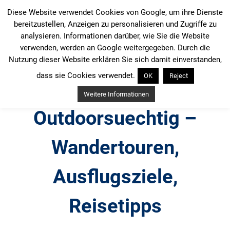
Zum
Diese Website verwendet Cookies von Google, um ihre Dienste
Inhalt
bereitzustellen, Anzeigen zu personalisieren und Zugriffe zu
springen
analysieren. Informationen darüber, wie Sie die Website
verwenden, werden an Google weitergegeben. Durch die
Nutzung dieser Website erklären Sie sich damit einverstanden,
dass sie Cookies verwendet.
OK
Reject
Weitere Informationen
Outdoorsuechtig –
Wandertouren,
Ausflugsziele,
Reisetipps
Outdoor, Wandertouren, Ausflugsziele, Reisetipps,