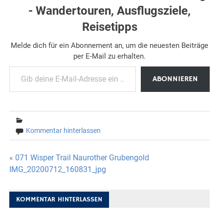
- Wandertouren, Ausflugsziele,
Reisetipps
Melde dich für ein Abonnement an, um die neuesten Beiträge
per E-Mail zu erhalten.
Gib deine E-Mail-Adresse ein ...
ABONNIEREN
Kommentar hinterlassen
Beitragsnavigation
« 071 Wisper Trail Naurother Grubengold
IMG_20200712_160831_jpg
KOMMENTAR HINTERLASSEN