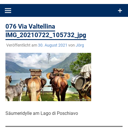
Produkttests und Buchrezensionen. Ein Blog für alle, die gern
draußen sind. In Deutschland und überall!
076 Via Valtellina
IMG_20210722_105732_jpg
Veröffentlicht am
30. August 2021
von
Jörg
Säumeridylle am Lago di Poschiavo