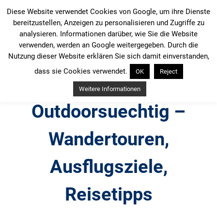
Zum
Diese Website verwendet Cookies von Google, um ihre Dienste
Inhalt
bereitzustellen, Anzeigen zu personalisieren und Zugriffe zu
springen
analysieren. Informationen darüber, wie Sie die Website
verwenden, werden an Google weitergegeben. Durch die
Nutzung dieser Website erklären Sie sich damit einverstanden,
dass sie Cookies verwendet.
OK
Reject
Weitere Informationen
Outdoorsuechtig –
Wandertouren,
Ausflugsziele,
Reisetipps
Outdoor, Wandertouren, Ausflugsziele, Reisetipps,