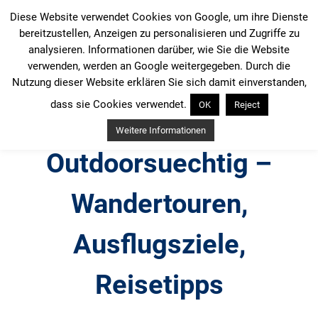
Zum
Diese Website verwendet Cookies von Google, um ihre Dienste
Inhalt
bereitzustellen, Anzeigen zu personalisieren und Zugriffe zu
springen
analysieren. Informationen darüber, wie Sie die Website
verwenden, werden an Google weitergegeben. Durch die
Nutzung dieser Website erklären Sie sich damit einverstanden,
dass sie Cookies verwendet.
OK
Reject
Weitere Informationen
Outdoorsuechtig –
Wandertouren,
Ausflugsziele,
Reisetipps
Outdoor, Wandertouren, Ausflugsziele, Reisetipps,