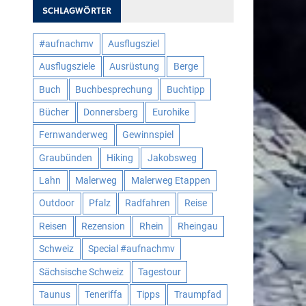
SCHLAGWÖRTER
#aufnachmv
Ausflugsziel
Ausflugsziele
Ausrüstung
Berge
Buch
Buchbesprechung
Buchtipp
Bücher
Donnersberg
Eurohike
Fernwanderweg
Gewinnspiel
Graubünden
Hiking
Jakobsweg
Lahn
Malerweg
Malerweg Etappen
Outdoor
Pfalz
Radfahren
Reise
Reisen
Rezension
Rhein
Rheingau
Schweiz
Special #aufnachmv
Sächsische Schweiz
Tagestour
Taunus
Teneriffa
Tipps
Traumpfad