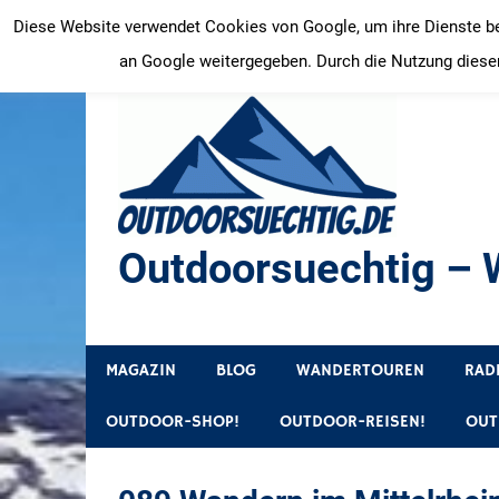
Zum
Diese Website verwendet Cookies von Google, um ihre Dienste bere
Inhalt
an Google weitergegeben. Durch die Nutzung dieser
springen
Outdoorsuechtig – W
Outdoor, Wandertouren, Ausflugsziele, Reisetipps
MAGAZIN
BLOG
WANDERTOUREN
RAD
OUTDOOR-SHOP!
OUTDOOR-REISEN!
OUT