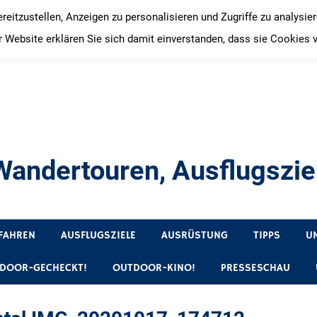
itzustellen, Anzeigen zu personalisieren und Zugriffe zu analysie
 Website erklären Sie sich damit einverstanden, dass sie Cookies 
andertouren, Ausflugsziel
, Produkttests und Buchrezensionen. Ein Blog für alle, die gern 
FAHREN
AUSFLUGSZIELE
AUSRÜSTUNG
TIPPS
U
DOOR-GECHECKT!
OUTDOOR-KINO!
PRESSESCHAU