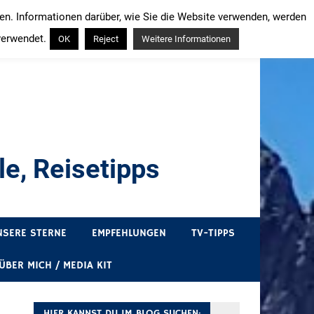
ren. Informationen darüber, wie Sie die Website verwenden, werden
verwendet.
OK
Reject
Weitere Informationen
e, Reisetipps
draußen sind. In Deutschland und überall!
NSERE STERNE
EMPFEHLUNGEN
TV-TIPPS
ÜBER MICH / MEDIA KIT
HIER KANNST DU IM BLOG SUCHEN: