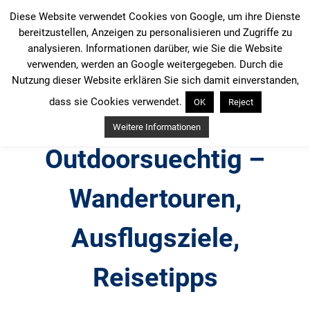
Zum
Diese Website verwendet Cookies von Google, um ihre Dienste
Inhalt
bereitzustellen, Anzeigen zu personalisieren und Zugriffe zu
springen
analysieren. Informationen darüber, wie Sie die Website
verwenden, werden an Google weitergegeben. Durch die
Nutzung dieser Website erklären Sie sich damit einverstanden,
dass sie Cookies verwendet.
OK
Reject
Weitere Informationen
Outdoorsuechtig –
Wandertouren,
Ausflugsziele,
Reisetipps
Outdoor, Wandertouren, Ausflugsziele, Reisetipps,