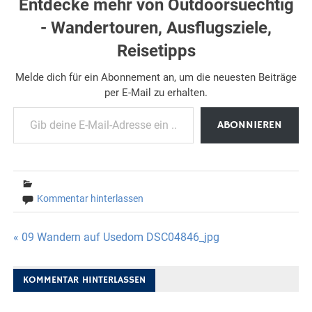
Entdecke mehr von Outdoorsuechtig
- Wandertouren, Ausflugsziele,
Reisetipps
Melde dich für ein Abonnement an, um die neuesten Beiträge
per E-Mail zu erhalten.
Gib deine E-Mail-Adresse ein ...
ABONNIEREN
Kommentar hinterlassen
Beitragsnavigation
« 09 Wandern auf Usedom DSC04846_jpg
KOMMENTAR HINTERLASSEN