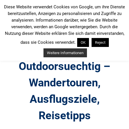
Zum
Diese Website verwendet Cookies von Google, um ihre Dienste
Inhalt
bereitzustellen, Anzeigen zu personalisieren und Zugriffe zu
springen
analysieren. Informationen darüber, wie Sie die Website
verwenden, werden an Google weitergegeben. Durch die
Nutzung dieser Website erklären Sie sich damit einverstanden,
dass sie Cookies verwendet.
OK
Reject
Weitere Informationen
Outdoorsuechtig –
Wandertouren,
Ausflugsziele,
Reisetipps
Outdoor, Wandertouren, Ausflugsziele, Reisetipps,