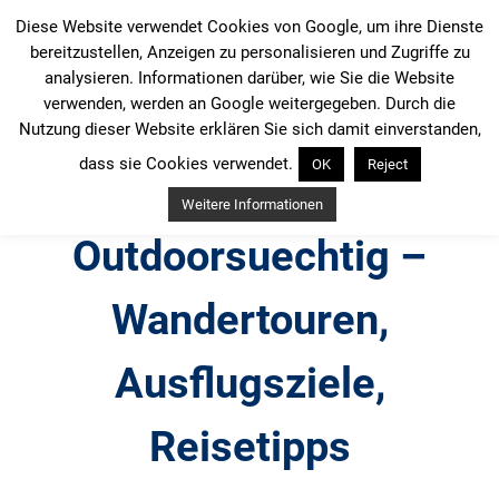
Zum
Diese Website verwendet Cookies von Google, um ihre Dienste
Inhalt
bereitzustellen, Anzeigen zu personalisieren und Zugriffe zu
springen
analysieren. Informationen darüber, wie Sie die Website
verwenden, werden an Google weitergegeben. Durch die
Nutzung dieser Website erklären Sie sich damit einverstanden,
dass sie Cookies verwendet.
OK
Reject
Weitere Informationen
Outdoorsuechtig –
Wandertouren,
Ausflugsziele,
Reisetipps
Outdoor, Wandertouren, Ausflugsziele, Reisetipps,