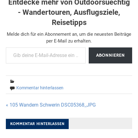
Entdecke mehr von Outdoorsuechtig
- Wandertouren, Ausflugsziele,
Reisetipps
Melde dich für ein Abonnement an, um die neuesten Beiträge
per E-Mail zu erhalten.
Gib deine E-Mail-Adresse ein ...
ABONNIEREN
Kommentar hinterlassen
Beitragsnavigation
« 105 Wandern Schwerin DSC05368_JPG
KOMMENTAR HINTERLASSEN