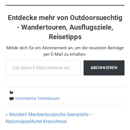
Entdecke mehr von Outdoorsuechtig
- Wandertouren, Ausflugsziele,
Reisetipps
Melde dich für ein Abonnement an, um die neuesten Beiträge
per E-Mail zu erhalten.
Gib deine E-Mail-Adresse ein ...
ABONNIEREN
Kommentar hinterlassen
Beitragsnavigation
« Wandern Mecklenburgische Seenplatte –
Nationalparkhotel Kranichrast