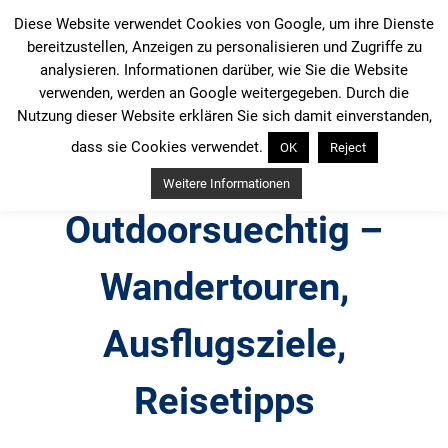
Zum
Diese Website verwendet Cookies von Google, um ihre Dienste
Inhalt
bereitzustellen, Anzeigen zu personalisieren und Zugriffe zu
springen
analysieren. Informationen darüber, wie Sie die Website
verwenden, werden an Google weitergegeben. Durch die
Nutzung dieser Website erklären Sie sich damit einverstanden,
dass sie Cookies verwendet.
OK
Reject
Weitere Informationen
Outdoorsuechtig –
Wandertouren,
Ausflugsziele,
Reisetipps
Outdoor, Wandertouren, Ausflugsziele, Reisetipps,