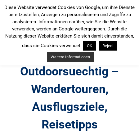
Zum
Diese Website verwendet Cookies von Google, um ihre Dienste
Inhalt
bereitzustellen, Anzeigen zu personalisieren und Zugriffe zu
springen
analysieren. Informationen darüber, wie Sie die Website
verwenden, werden an Google weitergegeben. Durch die
Nutzung dieser Website erklären Sie sich damit einverstanden,
dass sie Cookies verwendet.
OK
Reject
Weitere Informationen
Outdoorsuechtig –
Wandertouren,
Ausflugsziele,
Reisetipps
Outdoor, Wandertouren, Ausflugsziele, Reisetipps,