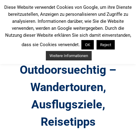
Zum
Diese Website verwendet Cookies von Google, um ihre Dienste
Inhalt
bereitzustellen, Anzeigen zu personalisieren und Zugriffe zu
springen
analysieren. Informationen darüber, wie Sie die Website
verwenden, werden an Google weitergegeben. Durch die
Nutzung dieser Website erklären Sie sich damit einverstanden,
dass sie Cookies verwendet.
OK
Reject
Weitere Informationen
Outdoorsuechtig –
Wandertouren,
Ausflugsziele,
Reisetipps
Outdoor, Wandertouren, Ausflugsziele, Reisetipps,