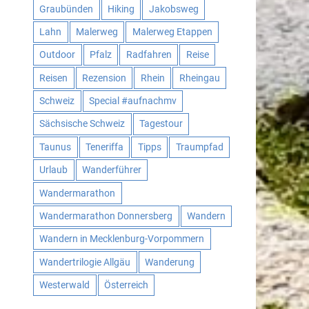
Graubünden
Hiking
Jakobsweg
Lahn
Malerweg
Malerweg Etappen
Outdoor
Pfalz
Radfahren
Reise
Reisen
Rezension
Rhein
Rheingau
Schweiz
Special #aufnachmv
Sächsische Schweiz
Tagestour
Taunus
Teneriffa
Tipps
Traumpfad
Urlaub
Wanderführer
Wandermarathon
Wandermarathon Donnersberg
Wandern
Wandern in Mecklenburg-Vorpommern
Wandertrilogie Allgäu
Wanderung
Westerwald
Österreich