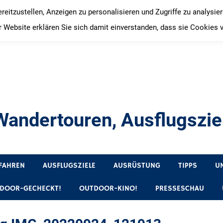
itzustellen, Anzeigen zu personalisieren und Zugriffe zu analysie
 Website erklären Sie sich damit einverstanden, dass sie Cookies 
andertouren, Ausflugsziel
, Produkttests und Buchrezensionen. Ein Blog für alle, die gern 
FAHREN
AUSFLUGSZIELE
AUSRÜSTUNG
TIPPS
U
DOOR-GECHECKT!
OUTDOOR-KINO!
PRESSESCHAU