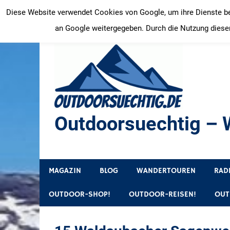
Zum
Diese Website verwendet Cookies von Google, um ihre Dienste bere
Inhalt
an Google weitergegeben. Durch die Nutzung dieser
springen
Outdoorsuechtig – W
Outdoor, Wandertouren, Ausflugsziele, Reisetipps
MAGAZIN
BLOG
WANDERTOUREN
RAD
OUTDOOR-SHOP!
OUTDOOR-REISEN!
OUT