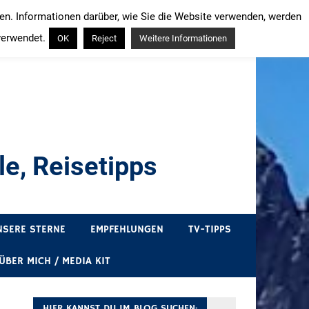
ren. Informationen darüber, wie Sie die Website verwenden, werden
verwendet.
OK
Reject
Weitere Informationen
e, Reisetipps
draußen sind. In Deutschland und überall!
NSERE STERNE
EMPFEHLUNGEN
TV-TIPPS
ÜBER MICH / MEDIA KIT
HIER KANNST DU IM BLOG SUCHEN: