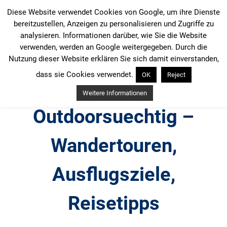
Zum
Diese Website verwendet Cookies von Google, um ihre Dienste
Inhalt
bereitzustellen, Anzeigen zu personalisieren und Zugriffe zu
springen
analysieren. Informationen darüber, wie Sie die Website
verwenden, werden an Google weitergegeben. Durch die
Nutzung dieser Website erklären Sie sich damit einverstanden,
dass sie Cookies verwendet.
OK
Reject
Weitere Informationen
Outdoorsuechtig –
Wandertouren,
Ausflugsziele,
Reisetipps
Outdoor, Wandertouren, Ausflugsziele, Reisetipps,