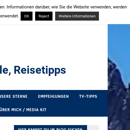
ren. Informationen darüber, wie Sie die Website verwenden, werden
verwendet.
OK
Reject
Weitere Informationen
e, Reisetipps
draußen sind. In Deutschland und überall!
NSERE STERNE
EMPFEHLUNGEN
TV-TIPPS
ÜBER MICH / MEDIA KIT
HIER KANNST DU IM BLOG SUCHEN: