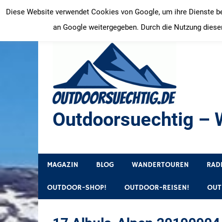
Zum
Diese Website verwendet Cookies von Google, um ihre Dienste bere
Inhalt
an Google weitergegeben. Durch die Nutzung dieser
springen
Outdoorsuechtig – W
Outdoor, Wandertouren, Ausflugsziele, Reisetipps
MAGAZIN
BLOG
WANDERTOUREN
RAD
OUTDOOR-SHOP!
OUTDOOR-REISEN!
OUT