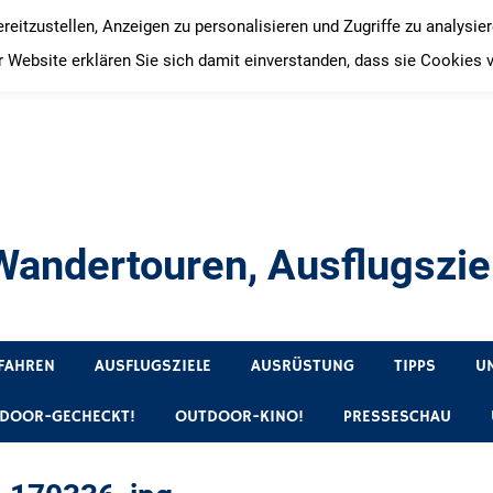
itzustellen, Anzeigen zu personalisieren und Zugriffe zu analysie
 Website erklären Sie sich damit einverstanden, dass sie Cookies 
andertouren, Ausflugsziel
, Produkttests und Buchrezensionen. Ein Blog für alle, die gern 
FAHREN
AUSFLUGSZIELE
AUSRÜSTUNG
TIPPS
U
DOOR-GECHECKT!
OUTDOOR-KINO!
PRESSESCHAU