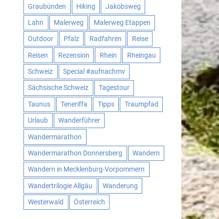
Graubünden
Hiking
Jakobsweg
Lahn
Malerweg
Malerweg Etappen
Outdoor
Pfalz
Radfahren
Reise
Reisen
Rezension
Rhein
Rheingau
Schweiz
Special #aufnachmv
Sächsische Schweiz
Tagestour
Taunus
Teneriffa
Tipps
Traumpfad
Urlaub
Wanderführer
Wandermarathon
Wandermarathon Donnersberg
Wandern
Wandern in Mecklenburg-Vorpommern
Wandertrilogie Allgäu
Wanderung
Westerwald
Österreich