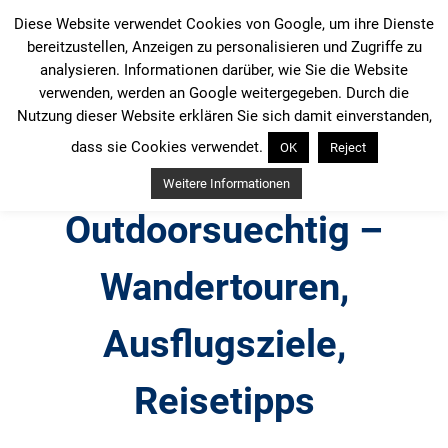
Zum
Diese Website verwendet Cookies von Google, um ihre Dienste
Inhalt
bereitzustellen, Anzeigen zu personalisieren und Zugriffe zu
springen
analysieren. Informationen darüber, wie Sie die Website
verwenden, werden an Google weitergegeben. Durch die
Nutzung dieser Website erklären Sie sich damit einverstanden,
dass sie Cookies verwendet.
OK
Reject
Weitere Informationen
Outdoorsuechtig –
Wandertouren,
Ausflugsziele,
Reisetipps
Outdoor, Wandertouren, Ausflugsziele, Reisetipps,