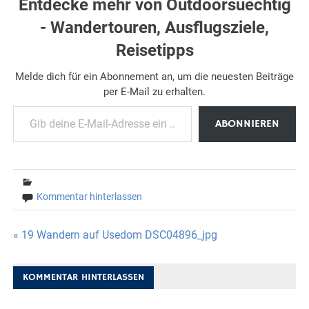
Entdecke mehr von Outdoorsuechtig
- Wandertouren, Ausflugsziele,
Reisetipps
Melde dich für ein Abonnement an, um die neuesten Beiträge
per E-Mail zu erhalten.
Gib deine E-Mail-Adresse ein ...
ABONNIEREN
Kommentar hinterlassen
Beitragsnavigation
« 19 Wandern auf Usedom DSC04896_jpg
KOMMENTAR HINTERLASSEN