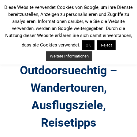
Zum
Diese Website verwendet Cookies von Google, um ihre Dienste
Inhalt
bereitzustellen, Anzeigen zu personalisieren und Zugriffe zu
springen
analysieren. Informationen darüber, wie Sie die Website
verwenden, werden an Google weitergegeben. Durch die
Nutzung dieser Website erklären Sie sich damit einverstanden,
dass sie Cookies verwendet.
OK
Reject
Weitere Informationen
Outdoorsuechtig –
Wandertouren,
Ausflugsziele,
Reisetipps
Outdoor, Wandertouren, Ausflugsziele, Reisetipps,