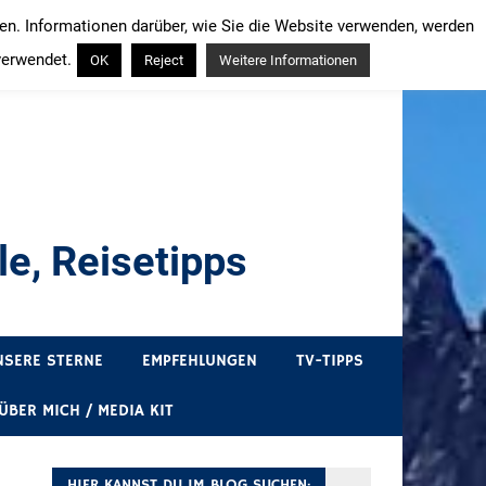
ren. Informationen darüber, wie Sie die Website verwenden, werden
verwendet.
OK
Reject
Weitere Informationen
e, Reisetipps
draußen sind. In Deutschland und überall!
NSERE STERNE
EMPFEHLUNGEN
TV-TIPPS
ÜBER MICH / MEDIA KIT
HIER KANNST DU IM BLOG SUCHEN: