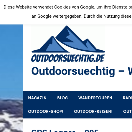
Zum
Diese Website verwendet Cookies von Google, um ihre Dienste bere
Inhalt
an Google weitergegeben. Durch die Nutzung dieser
springen
Outdoorsuechtig – W
Outdoor, Wandertouren, Ausflugsziele, Reisetipps
MAGAZIN
BLOG
WANDERTOUREN
RAD
OUTDOOR-SHOP!
OUTDOOR-REISEN!
OUT