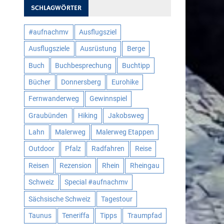
SCHLAGWÖRTER
#aufnachmv
Ausflugsziel
Ausflugsziele
Ausrüstung
Berge
Buch
Buchbesprechung
Buchtipp
Bücher
Donnersberg
Eurohike
Fernwanderweg
Gewinnspiel
Graubünden
Hiking
Jakobsweg
Lahn
Malerweg
Malerweg Etappen
Outdoor
Pfalz
Radfahren
Reise
Reisen
Rezension
Rhein
Rheingau
Schweiz
Special #aufnachmv
Sächsische Schweiz
Tagestour
Taunus
Teneriffa
Tipps
Traumpfad