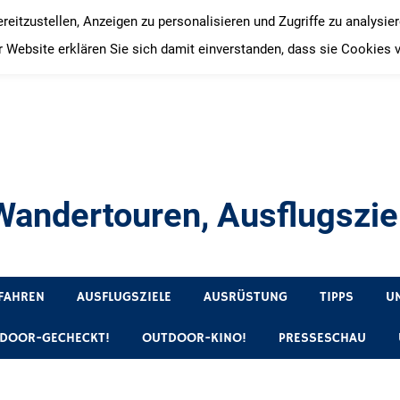
itzustellen, Anzeigen zu personalisieren und Zugriffe zu analysie
 Website erklären Sie sich damit einverstanden, dass sie Cookies 
andertouren, Ausflugsziel
, Produkttests und Buchrezensionen. Ein Blog für alle, die gern 
FAHREN
AUSFLUGSZIELE
AUSRÜSTUNG
TIPPS
U
DOOR-GECHECKT!
OUTDOOR-KINO!
PRESSESCHAU