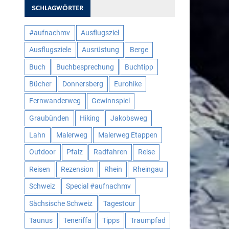
SCHLAGWÖRTER
#aufnachmv
Ausflugsziel
Ausflugsziele
Ausrüstung
Berge
Buch
Buchbesprechung
Buchtipp
Bücher
Donnersberg
Eurohike
Fernwanderweg
Gewinnspiel
Graubünden
Hiking
Jakobsweg
Lahn
Malerweg
Malerweg Etappen
Outdoor
Pfalz
Radfahren
Reise
Reisen
Rezension
Rhein
Rheingau
Schweiz
Special #aufnachmv
Sächsische Schweiz
Tagestour
Taunus
Teneriffa
Tipps
Traumpfad