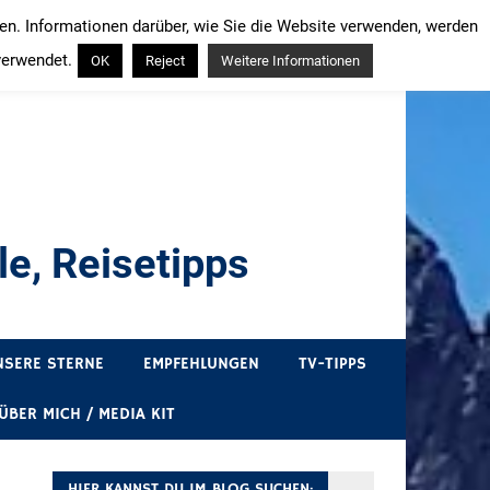
ren. Informationen darüber, wie Sie die Website verwenden, werden
verwendet.
OK
Reject
Weitere Informationen
e, Reisetipps
draußen sind. In Deutschland und überall!
NSERE STERNE
EMPFEHLUNGEN
TV-TIPPS
ÜBER MICH / MEDIA KIT
HIER KANNST DU IM BLOG SUCHEN: