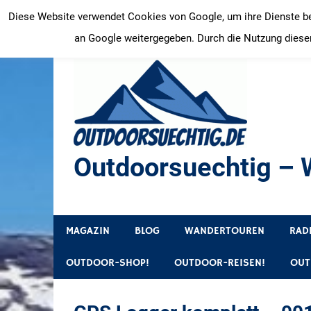
Zum
Diese Website verwendet Cookies von Google, um ihre Dienste bere
Inhalt
an Google weitergegeben. Durch die Nutzung dieser
springen
Outdoorsuechtig – W
Outdoor, Wandertouren, Ausflugsziele, Reisetipps
MAGAZIN
BLOG
WANDERTOUREN
RAD
OUTDOOR-SHOP!
OUTDOOR-REISEN!
OUT