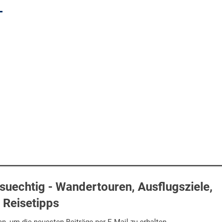
1
uechtig - Wandertouren, Ausflugsziele,
Reisetipps
n, um die neuesten Beiträge per E-Mail zu erhalten.