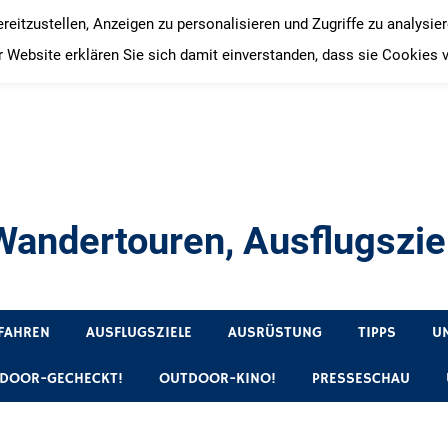
itzustellen, Anzeigen zu personalisieren und Zugriffe zu analysie
 Website erklären Sie sich damit einverstanden, dass sie Cookies 
andertouren, Ausflugsziel
, Produkttests und Buchrezensionen. Ein Blog für alle, die gern 
FAHREN
AUSFLUGSZIELE
AUSRÜSTUNG
TIPPS
U
DOOR-GECHECKT!
OUTDOOR-KINO!
PRESSESCHAU