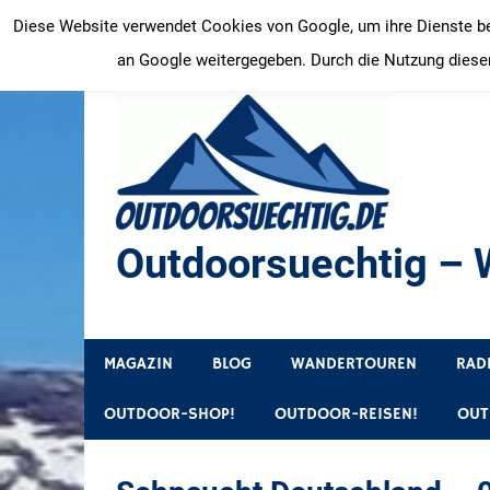
Zum
Diese Website verwendet Cookies von Google, um ihre Dienste bere
Inhalt
an Google weitergegeben. Durch die Nutzung dieser
springen
Outdoorsuechtig – W
Outdoor, Wandertouren, Ausflugsziele, Reisetipps
MAGAZIN
BLOG
WANDERTOUREN
RAD
OUTDOOR-SHOP!
OUTDOOR-REISEN!
OUT