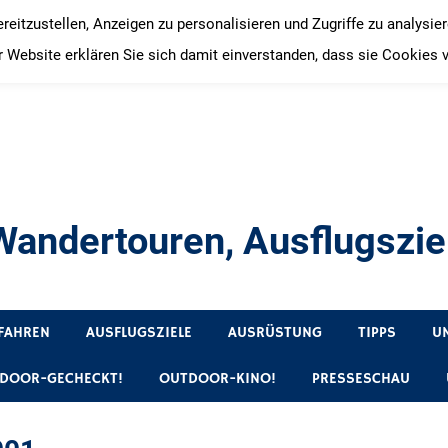
itzustellen, Anzeigen zu personalisieren und Zugriffe zu analysie
 Website erklären Sie sich damit einverstanden, dass sie Cookies 
andertouren, Ausflugsziel
, Produkttests und Buchrezensionen. Ein Blog für alle, die gern 
FAHREN
AUSFLUGSZIELE
AUSRÜSTUNG
TIPPS
U
DOOR-GECHECKT!
OUTDOOR-KINO!
PRESSESCHAU