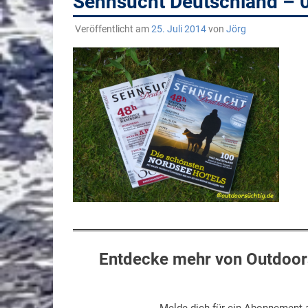
Sehnsucht Deutschland – 
Veröffentlicht am
25. Juli 2014
von
Jörg
Entdecke mehr von Outdoors
Melde dich für ein Abonnement a