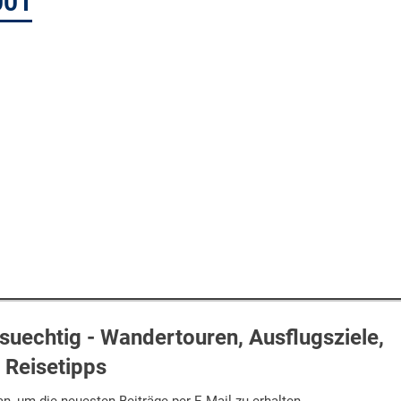
001
uechtig - Wandertouren, Ausflugsziele,
Reisetipps
n, um die neuesten Beiträge per E-Mail zu erhalten.