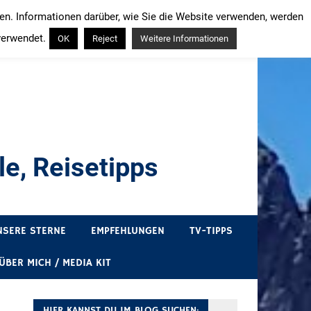
ren. Informationen darüber, wie Sie die Website verwenden, werden
verwendet.
OK
Reject
Weitere Informationen
e, Reisetipps
draußen sind. In Deutschland und überall!
NSERE STERNE
EMPFEHLUNGEN
TV-TIPPS
ÜBER MICH / MEDIA KIT
HIER KANNST DU IM BLOG SUCHEN: