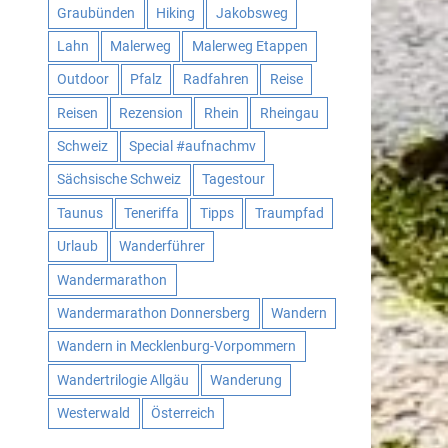
Graubünden
Hiking
Jakobsweg
Lahn
Malerweg
Malerweg Etappen
Outdoor
Pfalz
Radfahren
Reise
Reisen
Rezension
Rhein
Rheingau
Schweiz
Special #aufnachmv
Sächsische Schweiz
Tagestour
Taunus
Teneriffa
Tipps
Traumpfad
Urlaub
Wanderführer
Wandermarathon
Wandermarathon Donnersberg
Wandern
Wandern in Mecklenburg-Vorpommern
Wandertrilogie Allgäu
Wanderung
Westerwald
Österreich