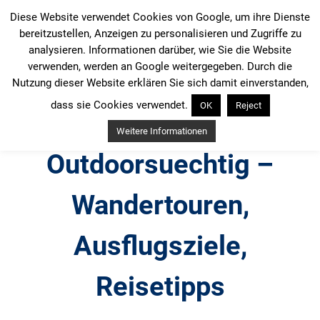
Zum
Diese Website verwendet Cookies von Google, um ihre Dienste
Inhalt
bereitzustellen, Anzeigen zu personalisieren und Zugriffe zu
springen
analysieren. Informationen darüber, wie Sie die Website
verwenden, werden an Google weitergegeben. Durch die
Nutzung dieser Website erklären Sie sich damit einverstanden,
dass sie Cookies verwendet.
OK
Reject
Weitere Informationen
Outdoorsuechtig –
Wandertouren,
Ausflugsziele,
Reisetipps
Outdoor, Wandertouren, Ausflugsziele, Reisetipps,