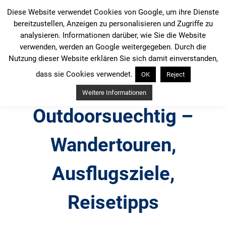
Zum
Diese Website verwendet Cookies von Google, um ihre Dienste
Inhalt
bereitzustellen, Anzeigen zu personalisieren und Zugriffe zu
springen
analysieren. Informationen darüber, wie Sie die Website
verwenden, werden an Google weitergegeben. Durch die
Nutzung dieser Website erklären Sie sich damit einverstanden,
dass sie Cookies verwendet.
OK
Reject
Weitere Informationen
Outdoorsuechtig –
Wandertouren,
Ausflugsziele,
Reisetipps
Outdoor, Wandertouren, Ausflugsziele, Reisetipps,