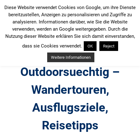
Zum
Diese Website verwendet Cookies von Google, um ihre Dienste
Inhalt
bereitzustellen, Anzeigen zu personalisieren und Zugriffe zu
springen
analysieren. Informationen darüber, wie Sie die Website
verwenden, werden an Google weitergegeben. Durch die
Nutzung dieser Website erklären Sie sich damit einverstanden,
dass sie Cookies verwendet.
OK
Reject
Weitere Informationen
Outdoorsuechtig –
Wandertouren,
Ausflugsziele,
Reisetipps
Outdoor, Wandertouren, Ausflugsziele, Reisetipps,