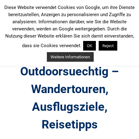
Zum
Diese Website verwendet Cookies von Google, um ihre Dienste
Inhalt
bereitzustellen, Anzeigen zu personalisieren und Zugriffe zu
springen
analysieren. Informationen darüber, wie Sie die Website
verwenden, werden an Google weitergegeben. Durch die
Nutzung dieser Website erklären Sie sich damit einverstanden,
dass sie Cookies verwendet.
OK
Reject
Weitere Informationen
Outdoorsuechtig –
Wandertouren,
Ausflugsziele,
Reisetipps
Outdoor, Wandertouren, Ausflugsziele, Reisetipps,