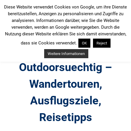
Zum
Diese Website verwendet Cookies von Google, um ihre Dienste
Inhalt
bereitzustellen, Anzeigen zu personalisieren und Zugriffe zu
springen
analysieren. Informationen darüber, wie Sie die Website
verwenden, werden an Google weitergegeben. Durch die
Nutzung dieser Website erklären Sie sich damit einverstanden,
dass sie Cookies verwendet.
OK
Reject
Weitere Informationen
Outdoorsuechtig –
Wandertouren,
Ausflugsziele,
Reisetipps
Outdoor, Wandertouren, Ausflugsziele, Reisetipps,