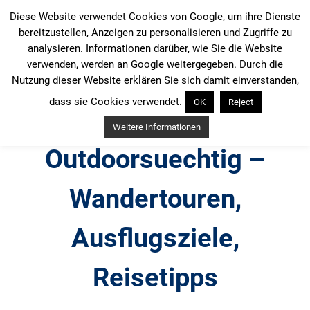
Zum
Diese Website verwendet Cookies von Google, um ihre Dienste
Inhalt
bereitzustellen, Anzeigen zu personalisieren und Zugriffe zu
springen
analysieren. Informationen darüber, wie Sie die Website
verwenden, werden an Google weitergegeben. Durch die
Nutzung dieser Website erklären Sie sich damit einverstanden,
dass sie Cookies verwendet.
OK
Reject
Weitere Informationen
Outdoorsuechtig –
Wandertouren,
Ausflugsziele,
Reisetipps
Outdoor, Wandertouren, Ausflugsziele, Reisetipps,