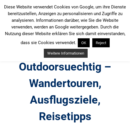
Zum
Diese Website verwendet Cookies von Google, um ihre Dienste
Inhalt
bereitzustellen, Anzeigen zu personalisieren und Zugriffe zu
springen
analysieren. Informationen darüber, wie Sie die Website
verwenden, werden an Google weitergegeben. Durch die
Nutzung dieser Website erklären Sie sich damit einverstanden,
dass sie Cookies verwendet.
OK
Reject
Weitere Informationen
Outdoorsuechtig –
Wandertouren,
Ausflugsziele,
Reisetipps
Outdoor, Wandertouren, Ausflugsziele, Reisetipps,