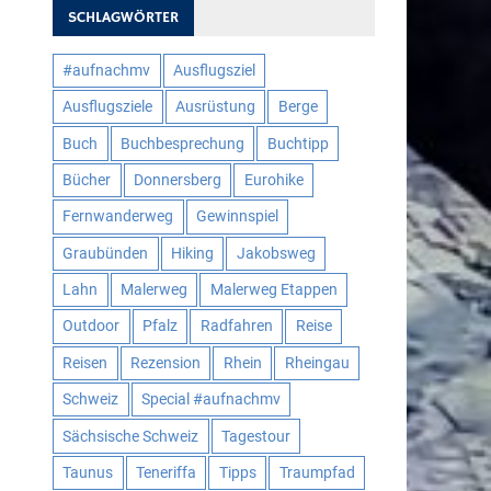
SCHLAGWÖRTER
#aufnachmv
Ausflugsziel
Ausflugsziele
Ausrüstung
Berge
Buch
Buchbesprechung
Buchtipp
Bücher
Donnersberg
Eurohike
Fernwanderweg
Gewinnspiel
Graubünden
Hiking
Jakobsweg
Lahn
Malerweg
Malerweg Etappen
Outdoor
Pfalz
Radfahren
Reise
Reisen
Rezension
Rhein
Rheingau
Schweiz
Special #aufnachmv
Sächsische Schweiz
Tagestour
Taunus
Teneriffa
Tipps
Traumpfad