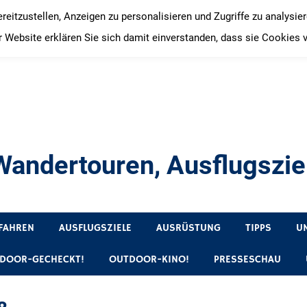
itzustellen, Anzeigen zu personalisieren und Zugriffe zu analysie
 Website erklären Sie sich damit einverstanden, dass sie Cookies 
andertouren, Ausflugsziel
, Produkttests und Buchrezensionen. Ein Blog für alle, die gern 
FAHREN
AUSFLUGSZIELE
AUSRÜSTUNG
TIPPS
U
DOOR-GECHECKT!
OUTDOOR-KINO!
PRESSESCHAU