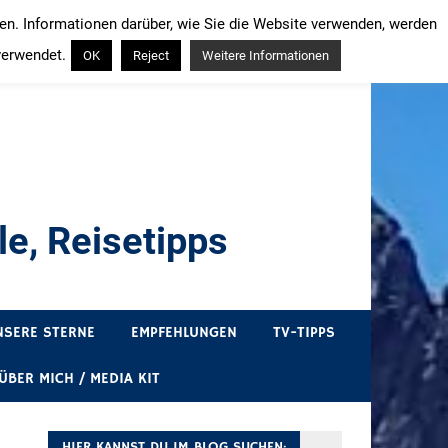
ren. Informationen darüber, wie Sie die Website verwenden, werden
verwendet.
OK
Reject
Weitere Informationen
e, Reisetipps
draußen sind. In Deutschland und überall!
NSERE STERNE
EMPFEHLUNGEN
TV-TIPPS
ÜBER MICH / MEDIA KIT
HIER KANNST DU IM BLOG SUCHEN: