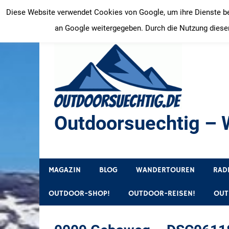
Zum
Diese Website verwendet Cookies von Google, um ihre Dienste bere
Inhalt
an Google weitergegeben. Durch die Nutzung dieser
springen
Outdoorsuechtig – W
Outdoor, Wandertouren, Ausflugsziele, Reisetipps
MAGAZIN
BLOG
WANDERTOUREN
RAD
OUTDOOR-SHOP!
OUTDOOR-REISEN!
OUT