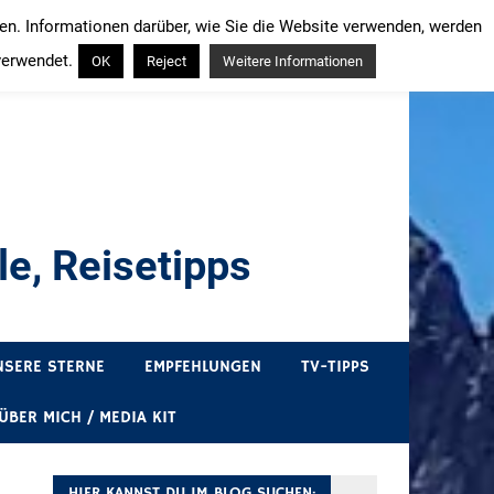
ren. Informationen darüber, wie Sie die Website verwenden, werden
verwendet.
OK
Reject
Weitere Informationen
e, Reisetipps
draußen sind. In Deutschland und überall!
NSERE STERNE
EMPFEHLUNGEN
TV-TIPPS
ÜBER MICH / MEDIA KIT
HIER KANNST DU IM BLOG SUCHEN: