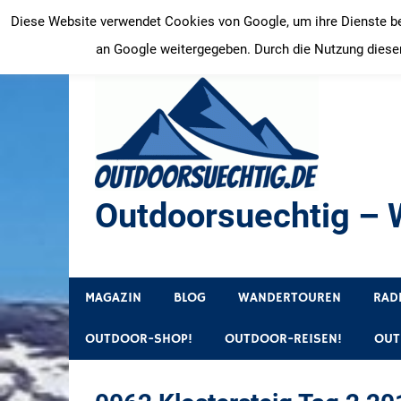
Zum
Diese Website verwendet Cookies von Google, um ihre Dienste bere
Inhalt
an Google weitergegeben. Durch die Nutzung dieser
springen
Outdoorsuechtig – W
Outdoor, Wandertouren, Ausflugsziele, Reisetipps
MAGAZIN
BLOG
WANDERTOUREN
RAD
OUTDOOR-SHOP!
OUTDOOR-REISEN!
OUT