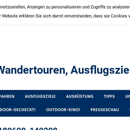
itzustellen, Anzeigen zu personalisieren und Zugriffe zu analysie
 Website erklären Sie sich damit einverstanden, dass sie Cookies 
andertouren, Ausflugsziel
, Produkttests und Buchrezensionen. Ein Blog für alle, die gern 
FAHREN
AUSFLUGSZIELE
AUSRÜSTUNG
TIPPS
U
DOOR-GECHECKT!
OUTDOOR-KINO!
PRESSESCHAU