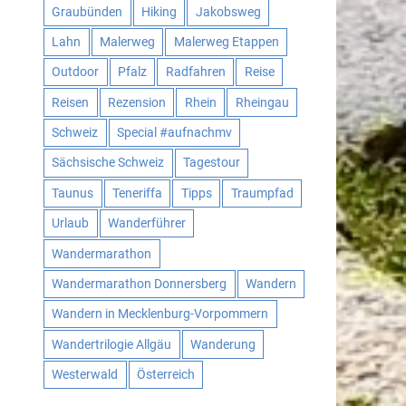
Graubünden
Hiking
Jakobsweg
Lahn
Malerweg
Malerweg Etappen
Outdoor
Pfalz
Radfahren
Reise
Reisen
Rezension
Rhein
Rheingau
Schweiz
Special #aufnachmv
Sächsische Schweiz
Tagestour
Taunus
Teneriffa
Tipps
Traumpfad
Urlaub
Wanderführer
Wandermarathon
Wandermarathon Donnersberg
Wandern
Wandern in Mecklenburg-Vorpommern
Wandertrilogie Allgäu
Wanderung
Westerwald
Österreich