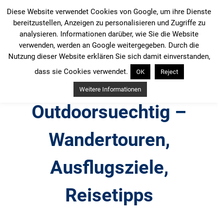
Zum
Diese Website verwendet Cookies von Google, um ihre Dienste
Inhalt
bereitzustellen, Anzeigen zu personalisieren und Zugriffe zu
springen
analysieren. Informationen darüber, wie Sie die Website
verwenden, werden an Google weitergegeben. Durch die
Nutzung dieser Website erklären Sie sich damit einverstanden,
dass sie Cookies verwendet.
OK
Reject
Weitere Informationen
Outdoorsuechtig –
Wandertouren,
Ausflugsziele,
Reisetipps
Outdoor, Wandertouren, Ausflugsziele, Reisetipps,