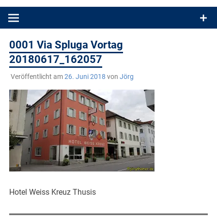
Produkttests und Buchrezensionen. Ein Blog für alle, die gern
draußen sind. In Deutschland und überall!
0001 Via Spluga Vortag
20180617_162057
Veröffentlicht am
26. Juni 2018
von
Jörg
Hotel Weiss Kreuz Thusis