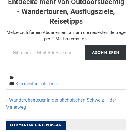
Entdecke mehr von Outdoorsuechtig
- Wandertouren, Ausflugsziele,
Reisetipps
Melde dich für ein Abonnement an, um die neuesten Beiträge
per E-Mail zu erhalten.
Gib deine E-Mail-Adresse ein ...
ABONNIEREN
Kommentar hinterlassen
Beitragsnavigation
« Wanderabenteuer in der sächsischen Schweiz – der
Malerweg
KOMMENTAR HINTERLASSEN