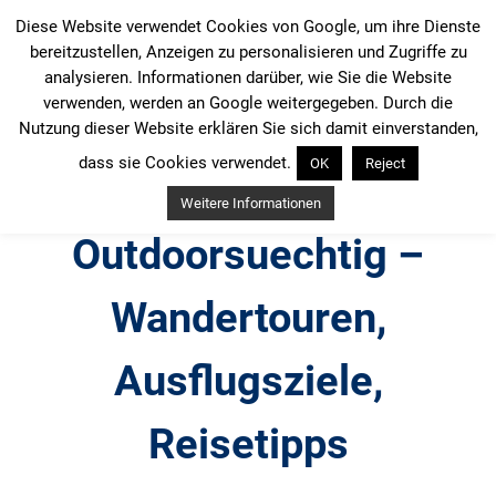
Zum
Diese Website verwendet Cookies von Google, um ihre Dienste
Inhalt
bereitzustellen, Anzeigen zu personalisieren und Zugriffe zu
springen
analysieren. Informationen darüber, wie Sie die Website
verwenden, werden an Google weitergegeben. Durch die
Nutzung dieser Website erklären Sie sich damit einverstanden,
dass sie Cookies verwendet.
OK
Reject
Weitere Informationen
Outdoorsuechtig –
Wandertouren,
Ausflugsziele,
Reisetipps
Outdoor, Wandertouren, Ausflugsziele, Reisetipps,