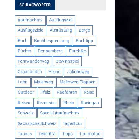
SCHLAGWÖRTER
#aufnachmv
Ausflugsziel
Ausflugsziele
Ausrüstung
Berge
Buch
Buchbesprechung
Buchtipp
Bücher
Donnersberg
Eurohike
Fernwanderweg
Gewinnspiel
Graubünden
Hiking
Jakobsweg
Lahn
Malerweg
Malerweg Etappen
Outdoor
Pfalz
Radfahren
Reise
Reisen
Rezension
Rhein
Rheingau
Schweiz
Special #aufnachmv
Sächsische Schweiz
Tagestour
Taunus
Teneriffa
Tipps
Traumpfad