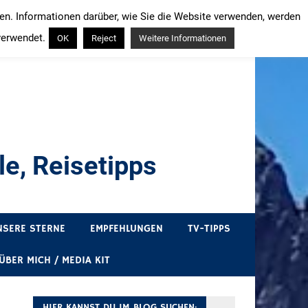
ren. Informationen darüber, wie Sie die Website verwenden, werden
verwendet.
OK
Reject
Weitere Informationen
e, Reisetipps
draußen sind. In Deutschland und überall!
NSERE STERNE
EMPFEHLUNGEN
TV-TIPPS
ÜBER MICH / MEDIA KIT
HIER KANNST DU IM BLOG SUCHEN: