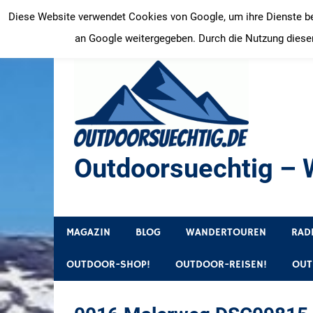
Zum
Diese Website verwendet Cookies von Google, um ihre Dienste bere
Inhalt
an Google weitergegeben. Durch die Nutzung dieser
springen
Outdoorsuechtig – W
Outdoor, Wandertouren, Ausflugsziele, Reisetipps
MAGAZIN
BLOG
WANDERTOUREN
RAD
OUTDOOR-SHOP!
OUTDOOR-REISEN!
OUT