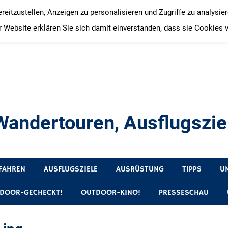
itzustellen, Anzeigen zu personalisieren und Zugriffe zu analysie
 Website erklären Sie sich damit einverstanden, dass sie Cookies 
andertouren, Ausflugsziel
, Produkttests und Buchrezensionen. Ein Blog für alle, die gern 
FAHREN
AUSFLUGSZIELE
AUSRÜSTUNG
TIPPS
U
DOOR-GECHECKT!
OUTDOOR-KINO!
PRESSESCHAU