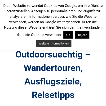
Zum
Diese Website verwendet Cookies von Google, um ihre Dienste
Inhalt
bereitzustellen, Anzeigen zu personalisieren und Zugriffe zu
springen
analysieren. Informationen darüber, wie Sie die Website
verwenden, werden an Google weitergegeben. Durch die
Nutzung dieser Website erklären Sie sich damit einverstanden,
dass sie Cookies verwendet.
OK
Reject
Weitere Informationen
Outdoorsuechtig –
Wandertouren,
Ausflugsziele,
Reisetipps
Outdoor, Wandertouren, Ausflugsziele, Reisetipps,