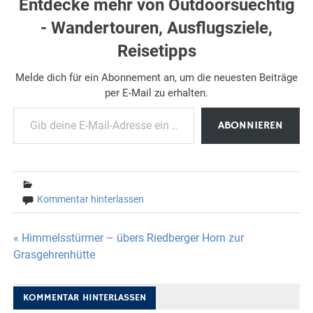
Entdecke mehr von Outdoorsuechtig
- Wandertouren, Ausflugsziele,
Reisetipps
Melde dich für ein Abonnement an, um die neuesten Beiträge
per E-Mail zu erhalten.
Gib deine E-Mail-Adresse ein ...
ABONNIEREN
Kommentar hinterlassen
Beitragsnavigation
« Himmelsstürmer – übers Riedberger Horn zur
Grasgehrenhütte
KOMMENTAR HINTERLASSEN