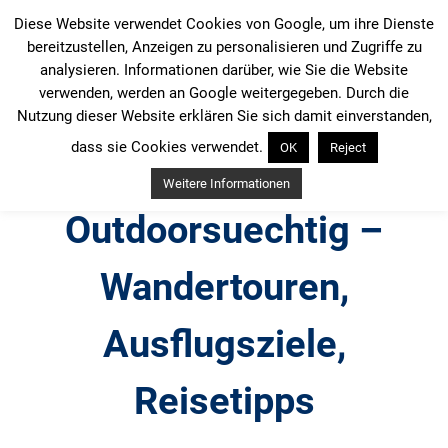
Zum
Diese Website verwendet Cookies von Google, um ihre Dienste
Inhalt
bereitzustellen, Anzeigen zu personalisieren und Zugriffe zu
springen
analysieren. Informationen darüber, wie Sie die Website
verwenden, werden an Google weitergegeben. Durch die
Nutzung dieser Website erklären Sie sich damit einverstanden,
dass sie Cookies verwendet.
OK
Reject
Weitere Informationen
Outdoorsuechtig –
Wandertouren,
Ausflugsziele,
Reisetipps
Outdoor, Wandertouren, Ausflugsziele, Reisetipps,