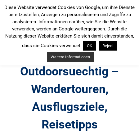
Zum
Diese Website verwendet Cookies von Google, um ihre Dienste
Inhalt
bereitzustellen, Anzeigen zu personalisieren und Zugriffe zu
springen
analysieren. Informationen darüber, wie Sie die Website
verwenden, werden an Google weitergegeben. Durch die
Nutzung dieser Website erklären Sie sich damit einverstanden,
dass sie Cookies verwendet.
OK
Reject
Weitere Informationen
Outdoorsuechtig –
Wandertouren,
Ausflugsziele,
Reisetipps
Outdoor, Wandertouren, Ausflugsziele, Reisetipps,