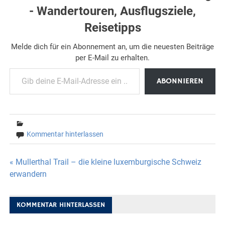
- Wandertouren, Ausflugsziele,
Reisetipps
Melde dich für ein Abonnement an, um die neuesten Beiträge
per E-Mail zu erhalten.
Gib deine E-Mail-Adresse ein ...
ABONNIEREN
Kommentar hinterlassen
Beitragsnavigation
« Mullerthal Trail – die kleine luxemburgische Schweiz
erwandern
KOMMENTAR HINTERLASSEN