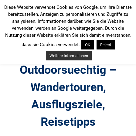
Zum
Diese Website verwendet Cookies von Google, um ihre Dienste
Inhalt
bereitzustellen, Anzeigen zu personalisieren und Zugriffe zu
springen
analysieren. Informationen darüber, wie Sie die Website
verwenden, werden an Google weitergegeben. Durch die
Nutzung dieser Website erklären Sie sich damit einverstanden,
dass sie Cookies verwendet.
OK
Reject
Weitere Informationen
Outdoorsuechtig –
Wandertouren,
Ausflugsziele,
Reisetipps
Outdoor, Wandertouren, Ausflugsziele, Reisetipps,