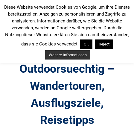
Zum
Diese Website verwendet Cookies von Google, um ihre Dienste
Inhalt
bereitzustellen, Anzeigen zu personalisieren und Zugriffe zu
springen
analysieren. Informationen darüber, wie Sie die Website
verwenden, werden an Google weitergegeben. Durch die
Nutzung dieser Website erklären Sie sich damit einverstanden,
dass sie Cookies verwendet.
OK
Reject
Weitere Informationen
Outdoorsuechtig –
Wandertouren,
Ausflugsziele,
Reisetipps
Outdoor, Wandertouren, Ausflugsziele, Reisetipps,